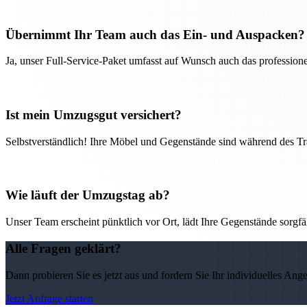
Übernimmt Ihr Team auch das Ein- und Auspacken?
Ja, unser Full-Service-Paket umfasst auf Wunsch auch das professio
Ist mein Umzugsgut versichert?
Selbstverständlich! Ihre Möbel und Gegenstände sind während des Tra
Wie läuft der Umzugstag ab?
Unser Team erscheint pünktlich vor Ort, lädt Ihre Gegenstände sorgfälti
Alle Fragen geklärt?
Dann probieren Sie es jetzt aus und fordern Sie Ihr individuelles Ang
Jetzt Anfrage starten